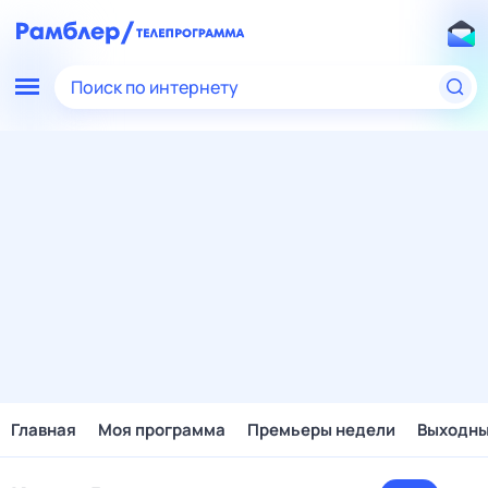
Поиск по интернету
Главная
Моя программа
Премьеры недели
Выходн