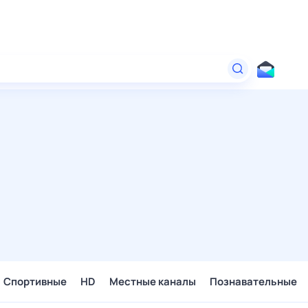
Спортивные
HD
Местные каналы
Познавательные