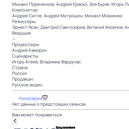
Михаил Пореченков,
Андрей Краско,
Зоя Буряк,
Игорь Л
Композитор:
Андрей Сигле,
Андрей Митрошин,
Михаил Мокиенко
Режиссеры:
Эрнест Ясан,
Дмитрий Светозаров,
Виталий Аксенов,
А
Ведущие:
—
Продюссеры:
Андрей Каморин
Сценаристы:
Игорь Агеев,
Владимир Вардунас
Страна:
Россия
Продакшн:
Русское видео
Киносерия
Нет данных о предстоящих сеансах
Вам может понравиться