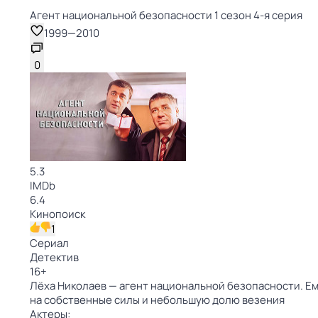
Агент национальной безопасности 1 сезон 4-я серия
1999
—
2010
0
5.3
IMDb
6.4
Кинопоиск
1
Сериал
Детектив
16
+
Лёха Николаев — агент национальной безопасности. Ем
на собственные силы и небольшую долю везения
Актеры: