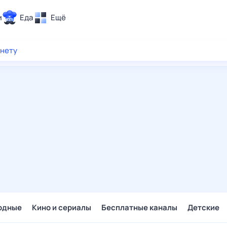
и
Еда
Ещё
Почта
рнету
ия и отдых
Поиск
Погода
ТВ-программа
и и тренды
 ситуации
 вместе
Помощь
одные
Кино и сериалы
Бесплатные каналы
Детские