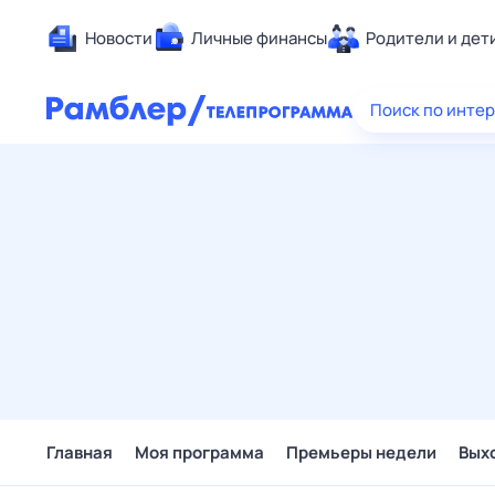
Новости
Личные финансы
Родители и дет
Здоровье
Поиск по инте
Развлечен
Дом и уют
Спорт
Карьера
Авто
Технологи
Жизненные
Сберегаем
Гороскопы
Главная
Моя программа
Премьеры недели
Вых