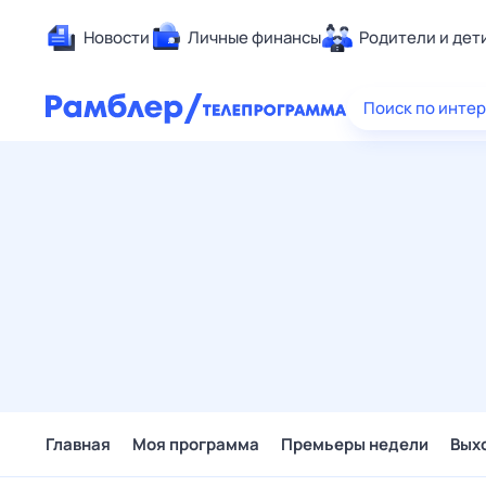
Новости
Личные финансы
Родители и дет
Здоровье
Поиск по инте
Развлечен
Дом и уют
Спорт
Карьера
Авто
Технологи
Жизненные
Сберегаем
Гороскопы
Главная
Моя программа
Премьеры недели
Вых