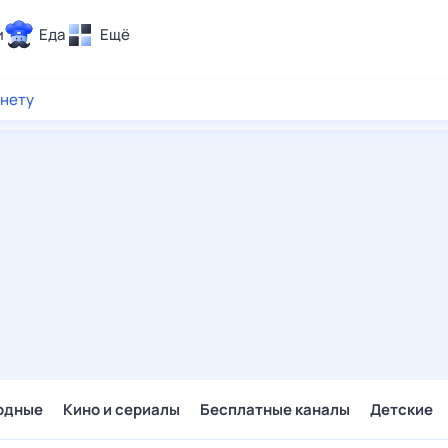
и
Еда
Ещё
Почта
рнету
ия и отдых
Поиск
Погода
ТВ-программа
и и тренды
 ситуации
 вместе
Помощь
одные
Кино и сериалы
Бесплатные каналы
Детские