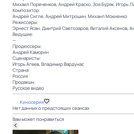
Михаил Пореченков,
Андрей Краско,
Зоя Буряк,
Игорь Л
Композитор:
Андрей Сигле,
Андрей Митрошин,
Михаил Мокиенко
Режиссеры:
Эрнест Ясан,
Дмитрий Светозаров,
Виталий Аксенов,
А
Ведущие:
—
Продюссеры:
Андрей Каморин
Сценаристы:
Игорь Агеев,
Владимир Вардунас
Страна:
Россия
Продакшн:
Русское видео
Киносерия
Нет данных о предстоящих сеансах
Вам может понравиться