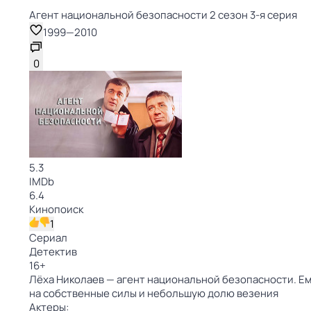
Агент национальной безопасности 2 сезон 3-я серия
1999
—
2010
0
5.3
IMDb
6.4
Кинопоиск
1
Сериал
Детектив
16
+
Лёха Николаев — агент национальной безопасности. Ем
на собственные силы и небольшую долю везения
Актеры: