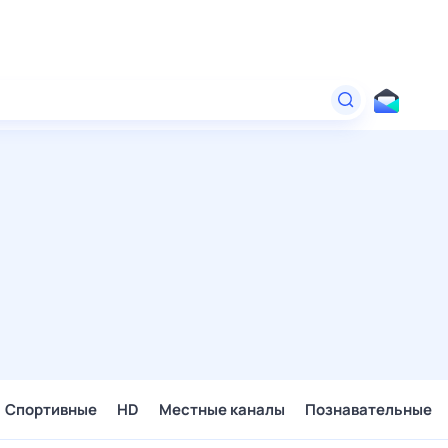
Спортивные
HD
Местные каналы
Познавательные