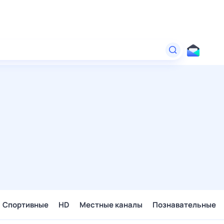
Спортивные
HD
Местные каналы
Познавательные