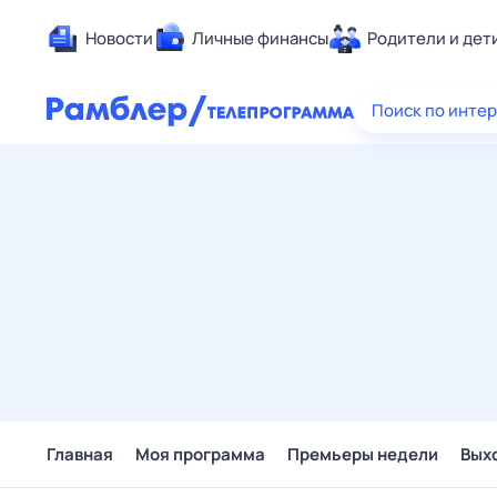
Новости
Личные финансы
Родители и дет
Здоровье
Поиск по инте
Развлечен
Дом и уют
Спорт
Карьера
Авто
Технологи
Жизненные
Сберегаем
Гороскопы
Главная
Моя программа
Премьеры недели
Вых