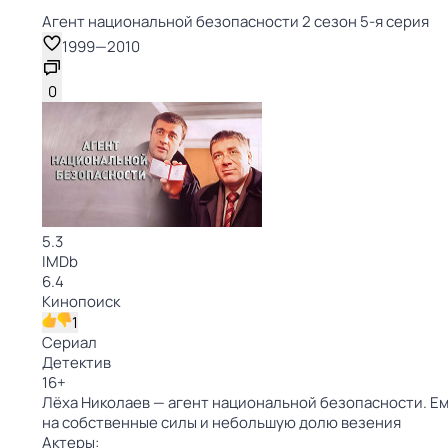
Агент национальной безопасности 2 сезон 5-я серия
1999
—
2010
0
5.3
IMDb
6.4
Кинопоиск
1
Сериал
Детектив
16
+
Лёха Николаев — агент национальной безопасности. Ем
на собственные силы и небольшую долю везения
Актеры: