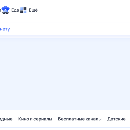
и
Еда
Ещё
Почта
рнету
ия и отдых
Поиск
Погода
ТВ-программа
и и тренды
 ситуации
 вместе
Помощь
одные
Кино и сериалы
Бесплатные каналы
Детские