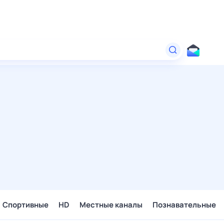
Спортивные
HD
Местные каналы
Познавательные