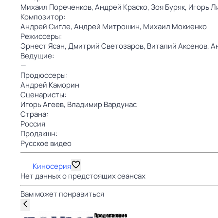
Михаил Пореченков,
Андрей Краско,
Зоя Буряк,
Игорь Л
Композитор:
Андрей Сигле,
Андрей Митрошин,
Михаил Мокиенко
Режиссеры:
Эрнест Ясан,
Дмитрий Светозаров,
Виталий Аксенов,
А
Ведущие:
—
Продюссеры:
Андрей Каморин
Сценаристы:
Игорь Агеев,
Владимир Вардунас
Страна:
Россия
Продакшн:
Русское видео
Киносерия
Нет данных о предстоящих сеансах
Вам может понравиться