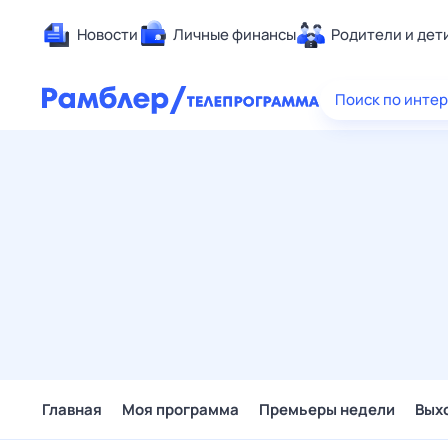
Новости
Личные финансы
Родители и дет
Здоровье
Поиск по инте
Развлечен
Дом и уют
Спорт
Карьера
Авто
Технологи
Жизненные
Сберегаем
Гороскопы
Главная
Моя программа
Премьеры недели
Вых