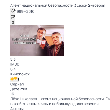
Агент национальной безопасности 3 сезон 2-я серия
1999
—
2010
0
5.3
IMDb
6.4
Кинопоиск
1
Сериал
Детектив
16
+
Лёха Николаев — агент национальной безопасности. Ем
на собственные силы и небольшую долю везения
Актеры: