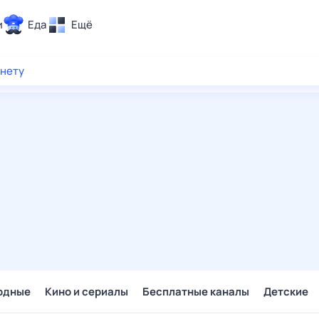
и
Еда
Ещё
Почта
рнету
ия и отдых
Поиск
Погода
ТВ-программа
и и тренды
 ситуации
 вместе
Помощь
одные
Кино и сериалы
Бесплатные каналы
Детские