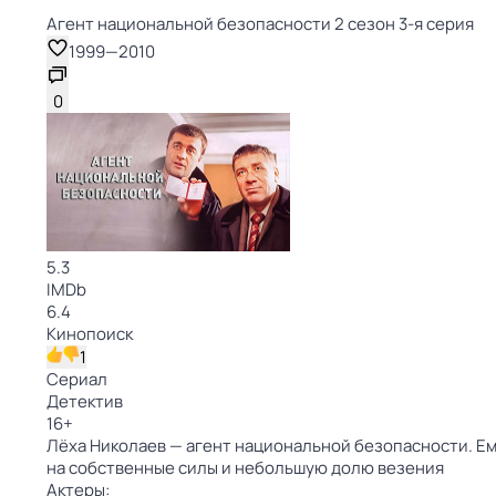
Агент национальной безопасности 2 сезон 3-я серия
1999
—
2010
0
5.3
IMDb
6.4
Кинопоиск
1
Сериал
Детектив
16
+
Лёха Николаев — агент национальной безопасности. Ем
на собственные силы и небольшую долю везения
Актеры: