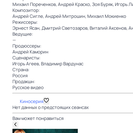
Михаил Пореченков,
Андрей Краско,
Зоя Буряк,
Игорь Л
Композитор:
Андрей Сигле,
Андрей Митрошин,
Михаил Мокиенко
Режиссеры:
Эрнест Ясан,
Дмитрий Светозаров,
Виталий Аксенов,
А
Ведущие:
—
Продюссеры:
Андрей Каморин
Сценаристы:
Игорь Агеев,
Владимир Вардунас
Страна:
Россия
Продакшн:
Русское видео
Киносерия
Нет данных о предстоящих сеансах
Вам может понравиться