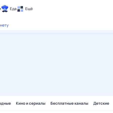
и
Еда
Ещё
Почта
рнету
ия и отдых
Поиск
Погода
ТВ-программа
и и тренды
 ситуации
 вместе
Помощь
одные
Кино и сериалы
Бесплатные каналы
Детские