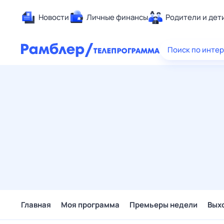
Новости
Личные финансы
Родители и дет
Здоровье
Поиск по инте
Развлечен
Дом и уют
Спорт
Карьера
Авто
Технологи
Жизненные
Сберегаем
Гороскопы
Главная
Моя программа
Премьеры недели
Вых