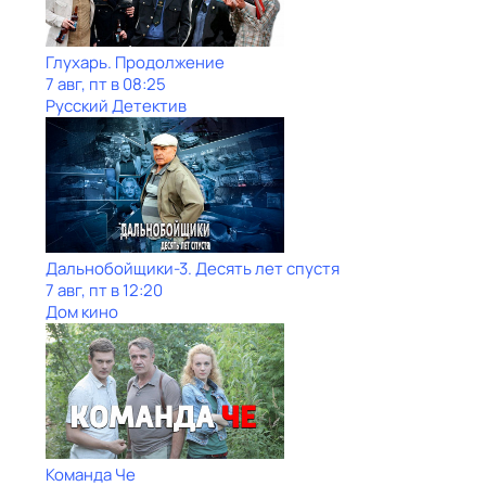
Глухарь. Продолжение
7 авг, пт в 08:25
Русский Детектив
Дальнобойщики-3. Десять лет спустя
7 авг, пт в 12:20
Дом кино
Команда Че