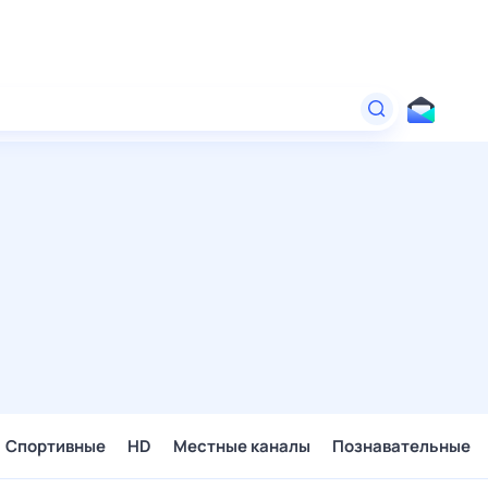
Спортивные
HD
Местные каналы
Познавательные