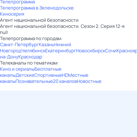
Телепрограмма
Телепрограмма в Зеленодольске
Киносерия
Агент национальной безопасности
Агент национальной безопасности. Сезон 2. Серия 12-я
null
Телепрограмма по городам:
Санкт-Петербург
Казань
Нижний
Новгород
Челябинск
Екатеринбург
Новосибирск
Сочи
Красноя
на-Дону
Краснодар
Телеканалы по тематикам:
Кино и сериалы
Бесплатные
каналы
Детские
Спортивные
HD
Местные
каналы
Познавательные
20 каналов
Новостные