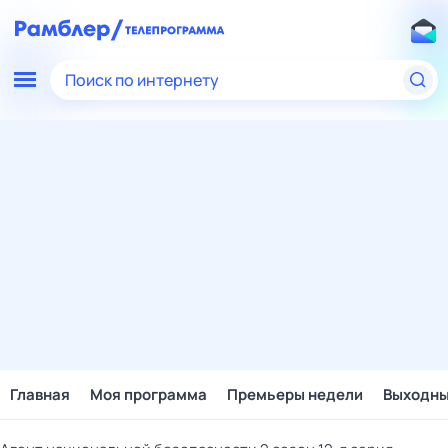
Поиск по интернету
Главная
Моя программа
Премьеры недели
Выходн