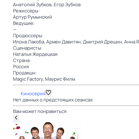
Анатолий Зубков,
Егор Зубков
Режиссеры:
Артур Румынский
Ведущие:
—
Продюссеры:
Илона Лакоба,
Армен Давитян,
Дмитрий Дрешин,
Анна 
Сценаристы:
Наталья Жердецкая
Страна:
Россия
Продакшн:
Magic Factory,
Маурис Филм
Киносерия
Нет данных о предстоящих сеансах
Вам может понравиться