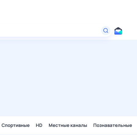
Спортивные
HD
Местные каналы
Познавательные