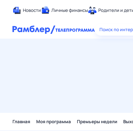
Новости
Личные финансы
Родители и дет
Здоровье
Поиск по инте
Развлечен
Дом и уют
Спорт
Карьера
Авто
Технологи
Жизненные
Сберегаем
Гороскопы
Главная
Моя программа
Премьеры недели
Вых