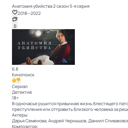
Анатомия убийства 2 сезон 5-я серия
2018
—
2022
0
6.8
Кинопоиск
Сериал
Детектив
18
+
В одночасье рушится привычная жизнь блестящего пат
преступления или отправить близкого человека за решё
Актеры:
Дарья Семенова,
Андрей Чернышов,
Даниил Спиваковс
Композитор: