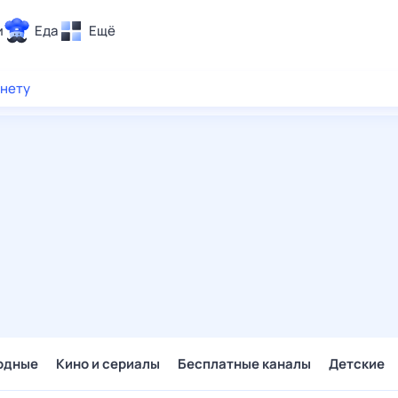
и
Еда
Ещё
Почта
рнету
ия и отдых
Поиск
Погода
ТВ-программа
и и тренды
 ситуации
 вместе
Помощь
одные
Кино и сериалы
Бесплатные каналы
Детские