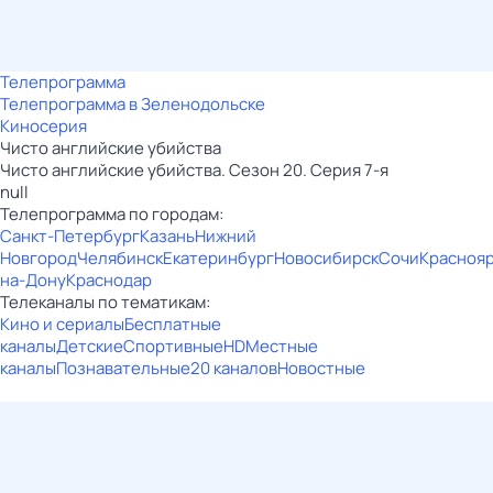
Телепрограмма
Телепрограмма в Зеленодольске
Киносерия
Чисто английские убийства
Чисто английские убийства. Сезон 20. Серия 7-я
null
Телепрограмма по городам:
Санкт-Петербург
Казань
Нижний
Новгород
Челябинск
Екатеринбург
Новосибирск
Сочи
Красноя
на-Дону
Краснодар
Телеканалы по тематикам:
Кино и сериалы
Бесплатные
каналы
Детские
Спортивные
HD
Местные
каналы
Познавательные
20 каналов
Новостные