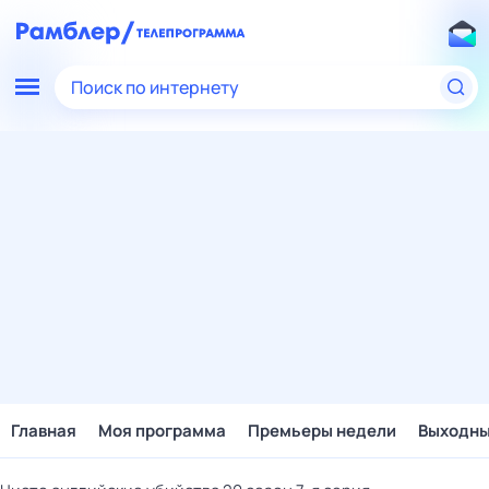
Поиск по интернету
Главная
Моя программа
Премьеры недели
Выходн