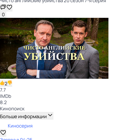
Чисто английские убийства 20 сезон 7-я серия
0
2
7.7
IMDb
8.2
Кинопоиск
Больше информации
Киносерия
Завтра в 04:25