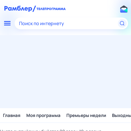
Поиск по интернету
Главная
Моя программа
Премьеры недели
Выходн