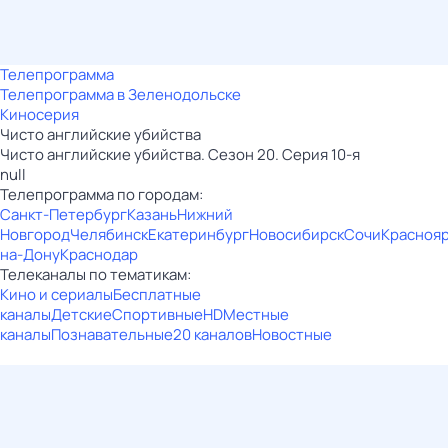
Телепрограмма
Телепрограмма в Зеленодольске
Киносерия
Чисто английские убийства
Чисто английские убийства. Сезон 20. Серия 10-я
null
Телепрограмма по городам:
Санкт-Петербург
Казань
Нижний
Новгород
Челябинск
Екатеринбург
Новосибирск
Сочи
Красноя
на-Дону
Краснодар
Телеканалы по тематикам:
Кино и сериалы
Бесплатные
каналы
Детские
Спортивные
HD
Местные
каналы
Познавательные
20 каналов
Новостные