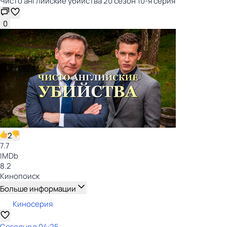
Чисто английские убийства 20 сезон 10-я серия
0
2
7.7
IMDb
8.2
Кинопоиск
Больше информации
Киносерия
Сегодня в 04:25