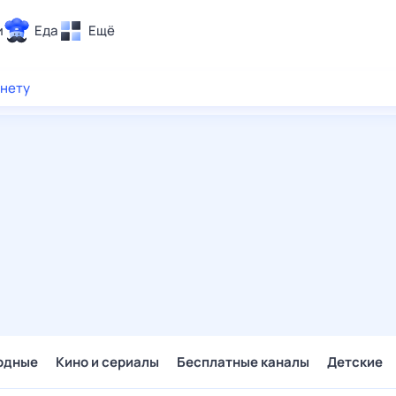
и
Еда
Ещё
Почта
рнету
ия и отдых
Поиск
Погода
ТВ-программа
и и тренды
 ситуации
 вместе
Помощь
одные
Кино и сериалы
Бесплатные каналы
Детские