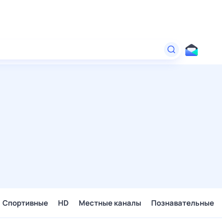
Спортивные
HD
Местные каналы
Познавательные