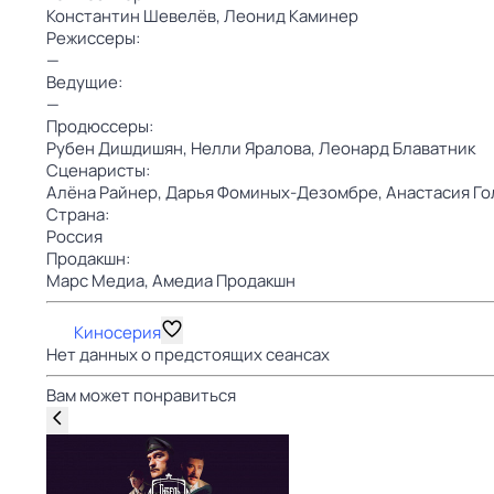
Константин Шевелёв,
Леонид Каминер
Режиссеры:
—
Ведущие:
—
Продюссеры:
Рубен Дишдишян,
Нелли Яралова,
Леонард Блаватник
Сценаристы:
Алёна Райнер,
Дарья Фоминых-Дезомбре,
Анастасия Го
Страна:
Россия
Продакшн:
Марс Медиа,
Амедиа Продакшн
Киносерия
Нет данных о предстоящих сеансах
Вам может понравиться