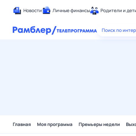
Новости
Личные финансы
Родители и дет
Здоровье
Поиск по инте
Развлечен
Дом и уют
Спорт
Карьера
Авто
Технологи
Жизненные
Сберегаем
Гороскопы
Главная
Моя программа
Премьеры недели
Вых