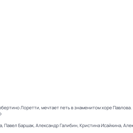
обертино Лоретти, мечтает петь в знаменитом хоре Павлова.
ю
а,
Павел Баршак,
Александр Галибин,
Кристина Исайкина,
Але