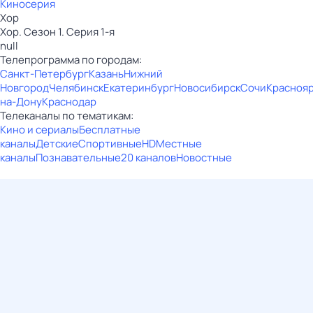
Киносерия
Хор
Хор. Сезон 1. Серия 1-я
null
Телепрограмма по городам:
Санкт-Петербург
Казань
Нижний
Новгород
Челябинск
Екатеринбург
Новосибирск
Сочи
Красноя
на-Дону
Краснодар
Телеканалы по тематикам:
Кино и сериалы
Бесплатные
каналы
Детские
Спортивные
HD
Местные
каналы
Познавательные
20 каналов
Новостные