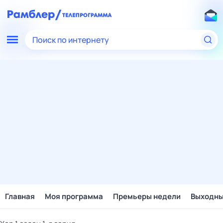
Поиск по интернету
Главная
Моя программа
Премьеры недели
Выходн