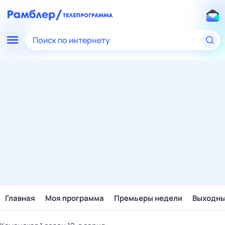
Поиск по интернету
Главная
Моя программа
Премьеры недели
Выходн