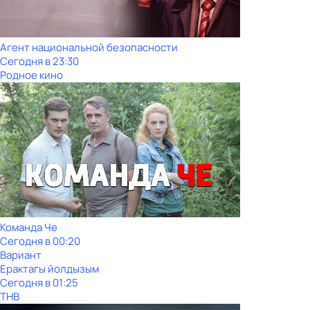
Агент национальной безопасности
Сегодня в 23:30
Родное кино
Команда Че
Сегодня в 00:20
Вариант
Ерактагы йолдызым
Сегодня в 01:25
ТНВ