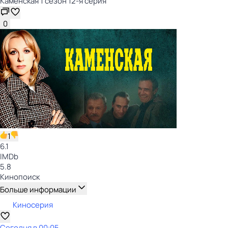
Каменская 1 сезон 12-я серия
0
1
6.1
IMDb
5.8
Кинопоиск
Больше информации
Киносерия
Сегодня в 00:05