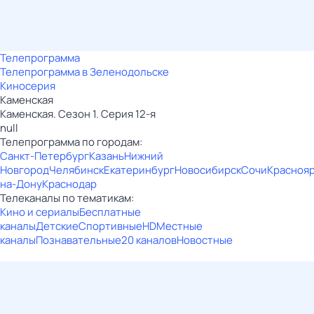
Телепрограмма
Телепрограмма в Зеленодольске
Киносерия
Каменская
Каменская. Сезон 1. Серия 12-я
null
Телепрограмма по городам:
Санкт-Петербург
Казань
Нижний
Новгород
Челябинск
Екатеринбург
Новосибирск
Сочи
Красноя
на-Дону
Краснодар
Телеканалы по тематикам:
Кино и сериалы
Бесплатные
каналы
Детские
Спортивные
HD
Местные
каналы
Познавательные
20 каналов
Новостные