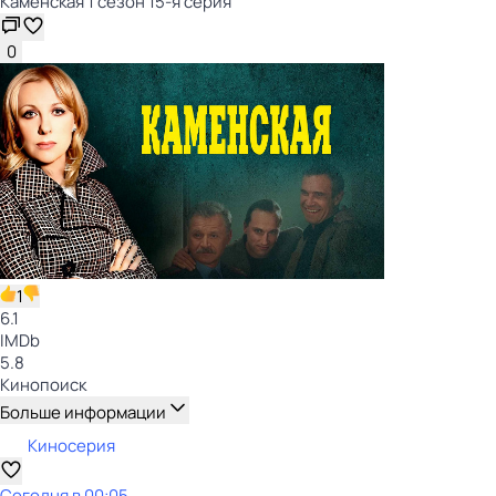
Каменская 1 сезон 15-я серия
0
1
6.1
IMDb
5.8
Кинопоиск
Больше информации
Киносерия
Сегодня в 00:05