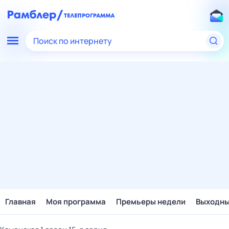
Поиск по интернету
Главная
Моя программа
Премьеры недели
Выходн