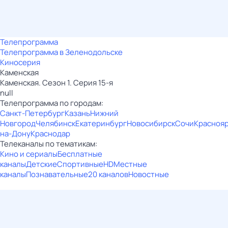
Телепрограмма
Телепрограмма в Зеленодольске
Киносерия
Каменская
Каменская. Сезон 1. Серия 15-я
null
Телепрограмма по городам:
Санкт-Петербург
Казань
Нижний
Новгород
Челябинск
Екатеринбург
Новосибирск
Сочи
Красноя
на-Дону
Краснодар
Телеканалы по тематикам:
Кино и сериалы
Бесплатные
каналы
Детские
Спортивные
HD
Местные
каналы
Познавательные
20 каналов
Новостные