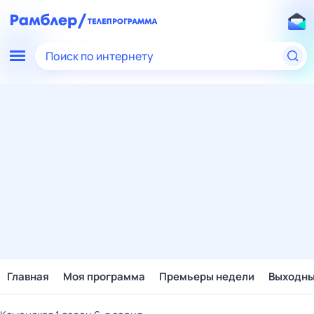
Поиск по интернету
Главная
Моя программа
Премьеры недели
Выходн