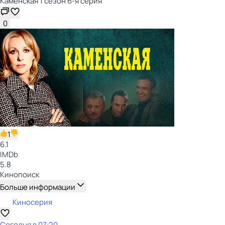
Каменская 1 сезон 6-я серия
0
1
6.1
IMDb
5.8
Кинопоиск
Больше информации
Киносерия
Сегодня в 07:20