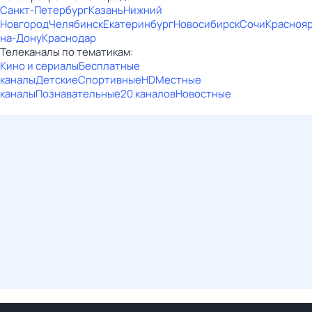
Санкт-Петербург
Казань
Нижний
Новгород
Челябинск
Екатеринбург
Новосибирск
Сочи
Красноя
на-Дону
Краснодар
Телеканалы по тематикам:
Кино и сериалы
Бесплатные
каналы
Детские
Спортивные
HD
Местные
каналы
Познавательные
20 каналов
Новостные