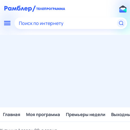
Поиск по интернету
Главная
Моя программа
Премьеры недели
Выходн