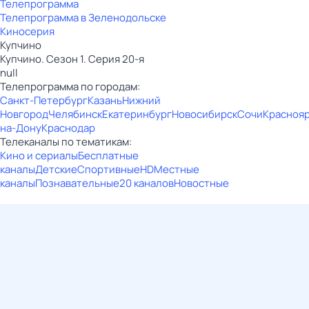
Телепрограмма
Телепрограмма в Зеленодольске
Киносерия
Купчино
Купчино. Сезон 1. Серия 20-я
null
Телепрограмма по городам:
Санкт-Петербург
Казань
Нижний
Новгород
Челябинск
Екатеринбург
Новосибирск
Сочи
Красноя
на-Дону
Краснодар
Телеканалы по тематикам:
Кино и сериалы
Бесплатные
каналы
Детские
Спортивные
HD
Местные
каналы
Познавательные
20 каналов
Новостные