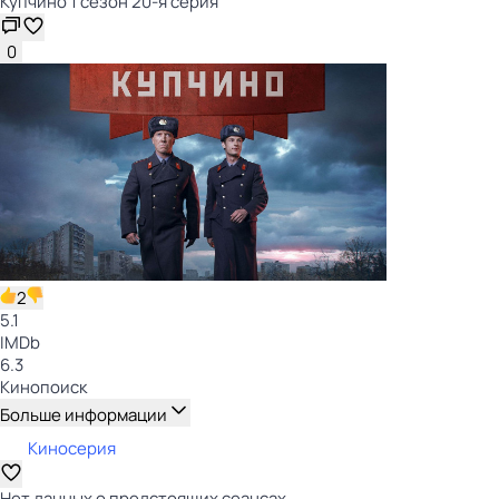
Купчино 1 сезон 20-я серия
0
2
5.1
IMDb
6.3
Кинопоиск
Больше информации
Киносерия
Нет данных о предстоящих сеансах