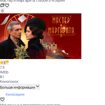
Мастер и Маргарита 1 сезон 5-я серия
0
3
7.5
IMDb
8.1
Кинопоиск
Больше информации
Киносерия
Нет данных о предстоящих сеансах