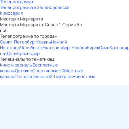
Телепрограмма
Телепрограмма в Зеленодольске
Киносерия
Мастер и Маргарита
Мастер и Маргарита. Сезон 1. Серия 5-я
null
Телепрограмма по городам:
Санкт-Петербург
Казань
Нижний
Новгород
Челябинск
Екатеринбург
Новосибирск
Сочи
Красноя
на-Дону
Краснодар
Телеканалы по тематикам:
Кино и сериалы
Бесплатные
каналы
Детские
Спортивные
HD
Местные
каналы
Познавательные
20 каналов
Новостные