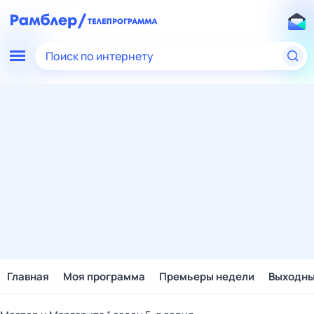
Поиск по интернету
Главная
Моя программа
Премьеры недели
Выходн