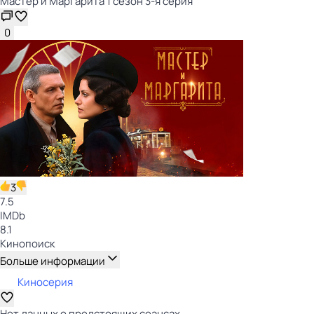
Мастер и Маргарита 1 сезон 3-я серия
0
3
7.5
IMDb
8.1
Кинопоиск
Больше информации
Киносерия
Нет данных о предстоящих сеансах