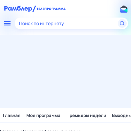
Поиск по интернету
Главная
Моя программа
Премьеры недели
Выходн