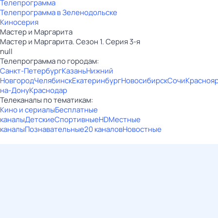
Телепрограмма
Телепрограмма в Зеленодольске
Киносерия
Мастер и Маргарита
Мастер и Маргарита. Сезон 1. Серия 3-я
null
Телепрограмма по городам:
Санкт-Петербург
Казань
Нижний
Новгород
Челябинск
Екатеринбург
Новосибирск
Сочи
Красноя
на-Дону
Краснодар
Телеканалы по тематикам:
Кино и сериалы
Бесплатные
каналы
Детские
Спортивные
HD
Местные
каналы
Познавательные
20 каналов
Новостные