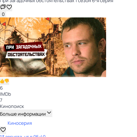
При загадочных обстоятельствах 1 сезон 6-я серия
0
6
IMDb
7
Кинопоиск
Больше информации
Киносерия
13 августа, чт в 05:40