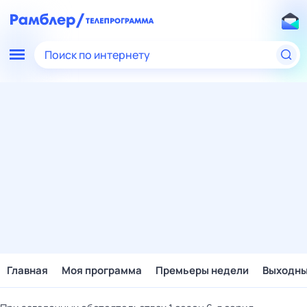
Поиск по интернету
Главная
Моя программа
Премьеры недели
Выходн