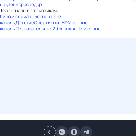
на-Дону
Краснодар
Телеканалы по тематикам:
Кино и сериалы
Бесплатные
каналы
Детские
Спортивные
HD
Местные
каналы
Познавательные
20 каналов
Новостные
18
+