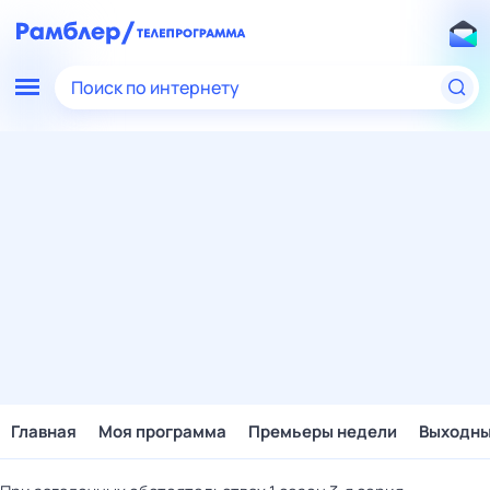
Поиск по интернету
Главная
Моя программа
Премьеры недели
Выходн