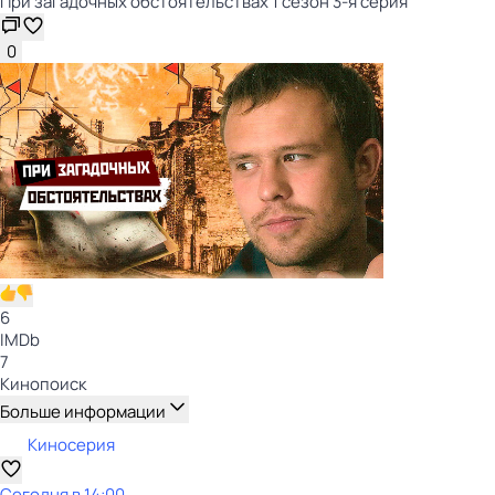
При загадочных обстоятельствах 1 сезон 3-я серия
0
6
IMDb
7
Кинопоиск
Больше информации
Киносерия
Сегодня в 14:00