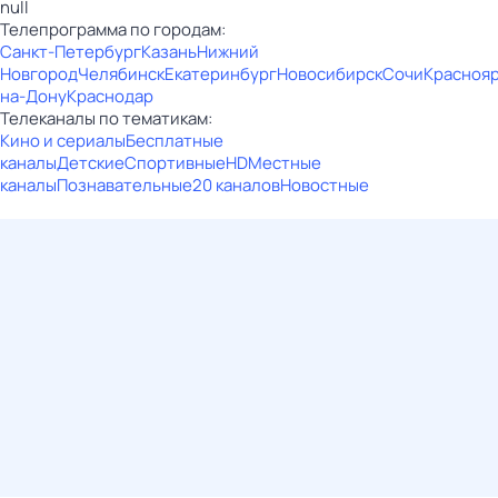
null
Телепрограмма по городам:
Санкт-Петербург
Казань
Нижний
Новгород
Челябинск
Екатеринбург
Новосибирск
Сочи
Красноя
на-Дону
Краснодар
Телеканалы по тематикам:
Кино и сериалы
Бесплатные
каналы
Детские
Спортивные
HD
Местные
каналы
Познавательные
20 каналов
Новостные