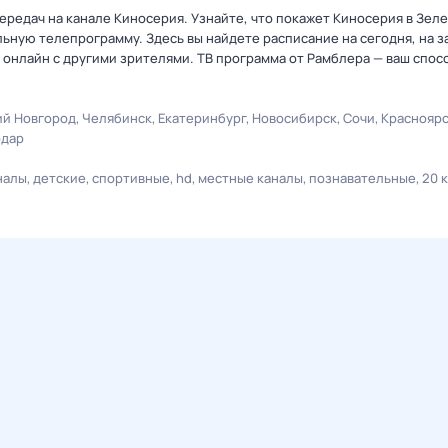
ередач на канале Киносерия. Узнайте, что покажет Киносерия в Зел
ную телепрограмму. Здесь вы найдете расписание на сегодня, на за
онлайн с другими зрителями. ТВ программа от Рамблера — ваш спос
й Новгород
Челябинск
Екатеринбург
Новосибирск
Сочи
Краснояр
одар
налы
детские
спортивные
hd
местные каналы
познавательные
20 