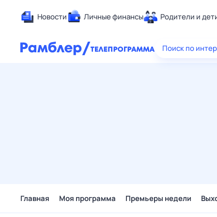
Новости
Личные финансы
Родители и дет
Здоровье
Поиск по инте
Развлечен
Дом и уют
Спорт
Карьера
Авто
Технологи
Жизненные
Сберегаем
Гороскопы
Главная
Моя программа
Премьеры недели
Вых