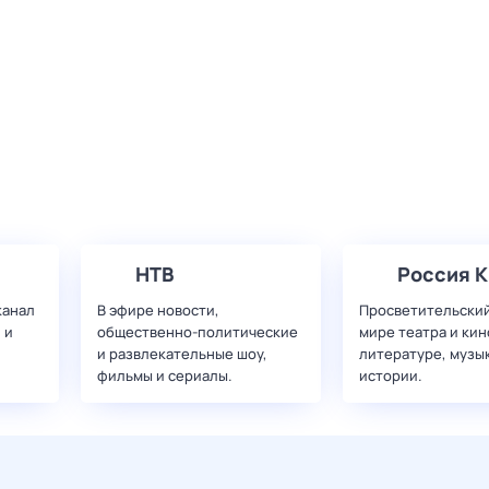
НТВ
Россия К
канал
В эфире новости,
Просветительский
 и
общественно-политические
мире театра и кин
и развлекательные шоу,
литературе, музы
фильмы и сериалы.
истории.