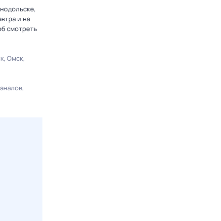
енодольске,
втра и на
об смотреть
ск
Омск
каналов