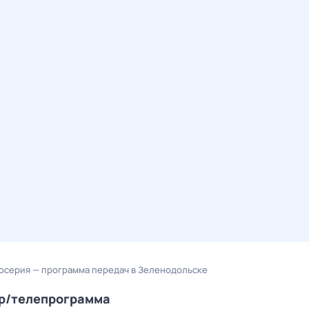
осерия — программа передач в Зеленодольске
ер/телепрограмма