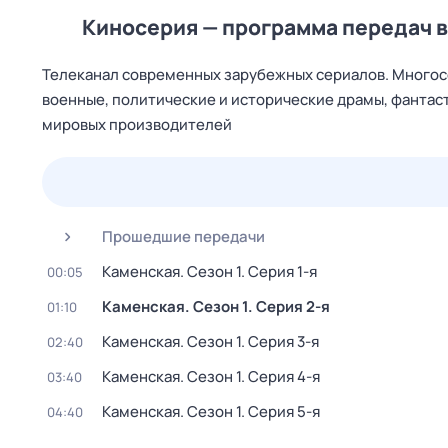
Киносерия — программа передач 
Телеканал современных зарубежных сериалов. Многос
военные, политические и исторические драмы, фантас
мировых производителей
24 июл,
пт
25 июл,
сб
26 июл,
вс
27 июл,
пн
Прошедшие передачи
Каменская
. Сезон 1
. Серия 1-я
00:05
Каменская
. Сезон 1
. Серия 2-я
01:10
Каменская
. Сезон 1
. Серия 3-я
02:40
Каменская
. Сезон 1
. Серия 4-я
03:40
Каменская
. Сезон 1
. Серия 5-я
04:40