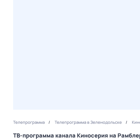
Телепрограмма
Телепрограмма в Зеленодольске
Кин
ТВ-программа канала Киносерия на Рамбл