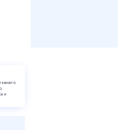
 канал о
о,
ке и