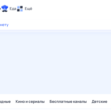
и
Еда
Ещё
Почта
рнету
ия и отдых
Поиск
Погода
ТВ-программа
и и тренды
 ситуации
 вместе
Помощь
одные
Кино и сериалы
Бесплатные каналы
Детские