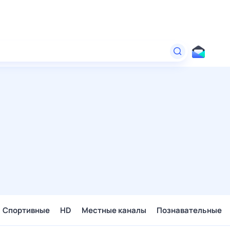
Спортивные
HD
Местные каналы
Познавательные