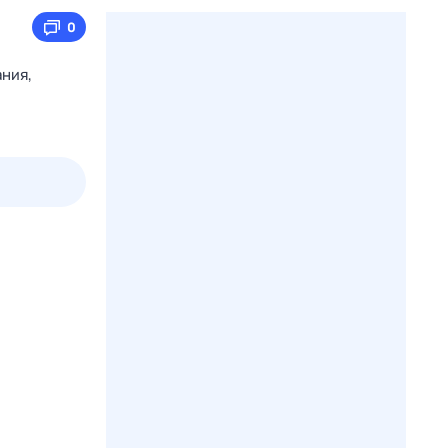
0
ния,
2 авг,
вс
3 авг,
пн
4 авг,
вт
5 авг,
ср
Вчера
Сегодня