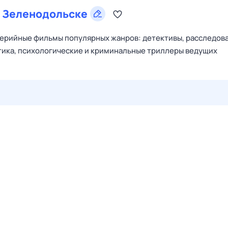
в
Зеленодольске
ерийные фильмы популярных жанров: детективы, расследова
тика, психологические и криминальные триллеры ведущих
28 июл,
вт
29 июл,
ср
30 июл,
чт
31 июл,
пт
1 авг,
сб