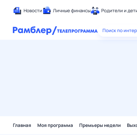
Новости
Личные финансы
Родители и дет
Здоровье
Поиск по инте
Развлечен
Дом и уют
Спорт
Карьера
Авто
Технологи
Жизненные
Сберегаем
Гороскопы
Главная
Моя программа
Премьеры недели
Вых