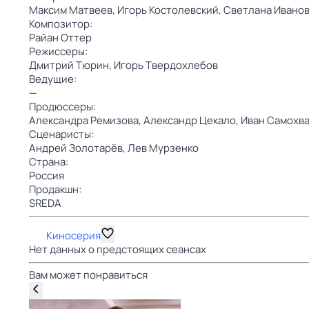
Максим Матвеев,
Игорь Костолевский,
Светлана Иванов
Композитор:
Райан Оттер
Режиссеры:
Дмитрий Тюрин,
Игорь Твердохлебов
Ведущие:
—
Продюссеры:
Александра Ремизова,
Александр Цекало,
Иван Самохв
Сценаристы:
Андрей Золотарёв,
Лев Мурзенко
Страна:
Россия
Продакшн:
SREDA
Киносерия
Нет данных о предстоящих сеансах
Вам может понравиться