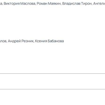
а,
Виктория Маслова,
Роман Маякин,
Владислав Тирон,
Ангел
алов,
Андрей Резник,
Ксения Бабанова