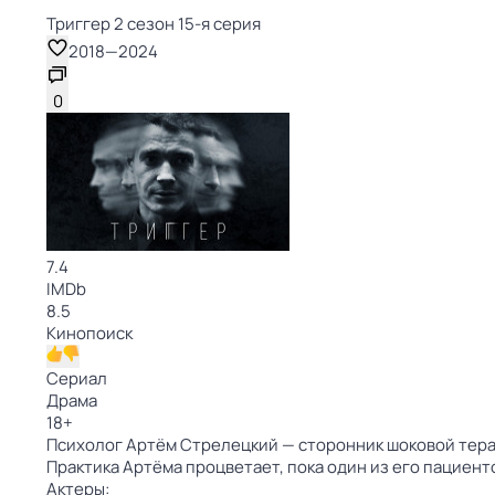
Триггер 2 сезон 15-я серия
2018
—
2024
0
7.4
IMDb
8.5
Кинопоиск
Сериал
Драма
18
+
Психолог Артём Стрелецкий — сторонник шоковой терап
Практика Артёма процветает, пока один из его пациен
Актеры: