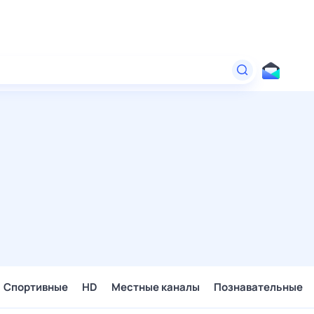
Спортивные
HD
Местные каналы
Познавательные