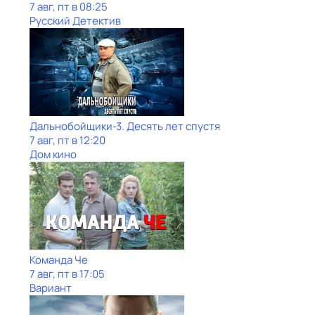
7 авг, пт в 08:25
Русский Детектив
Дальнобойщики-3. Десять лет спустя
7 авг, пт в 12:20
Дом кино
Команда Че
7 авг, пт в 17:05
Вариант