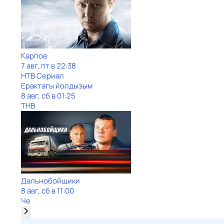
Карпов
7 авг, пт в 22:38
НТВ Сериал
Ерактагы йолдызым
8 авг, сб в 01:25
ТНВ
Дальнобойщики
8 авг, сб в 11:00
Че