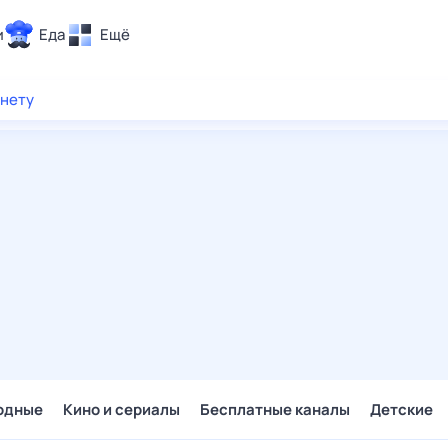
и
Еда
Ещё
Почта
рнету
ия и отдых
Поиск
Погода
ТВ-программа
и и тренды
 ситуации
 вместе
Помощь
одные
Кино и сериалы
Бесплатные каналы
Детские