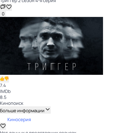
Триггер 2 сезон 4-я серия
0
7.4
IMDb
8.5
Кинопоиск
Больше информации
Киносерия
Нет данных о предстоящих сеансах