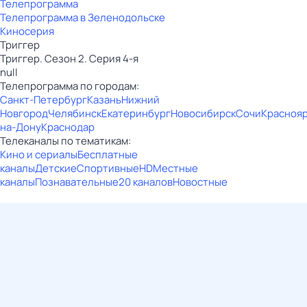
Телепрограмма
Телепрограмма в Зеленодольске
Киносерия
Триггер
Триггер. Сезон 2. Серия 4-я
null
Телепрограмма по городам:
Санкт-Петербург
Казань
Нижний
Новгород
Челябинск
Екатеринбург
Новосибирск
Сочи
Красноя
на-Дону
Краснодар
Телеканалы по тематикам:
Кино и сериалы
Бесплатные
каналы
Детские
Спортивные
HD
Местные
каналы
Познавательные
20 каналов
Новостные