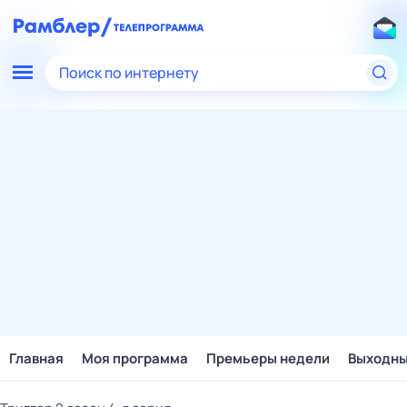
Поиск по интернету
Главная
Моя программа
Премьеры недели
Выходн