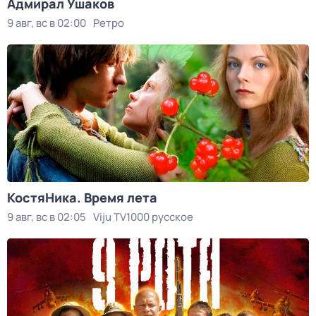
Адмирал Ушаков
9 авг, вс в 02:00
Ретро
КостяНика. Время лета
9 авг, вс в 02:05
Viju TV1000 русское