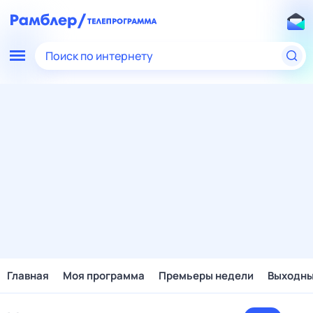
Поиск по интернету
Главная
Моя программа
Премьеры недели
Выходн