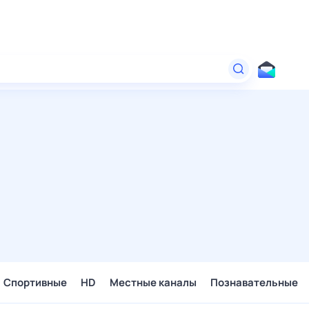
Спортивные
HD
Местные каналы
Познавательные