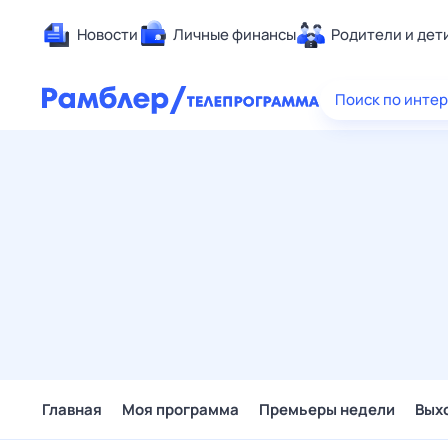
Новости
Личные финансы
Родители и дет
Здоровье
Поиск по инте
Развлечен
Дом и уют
Спорт
Карьера
Авто
Технологи
Жизненные
Сберегаем
Гороскопы
Главная
Моя программа
Премьеры недели
Вых