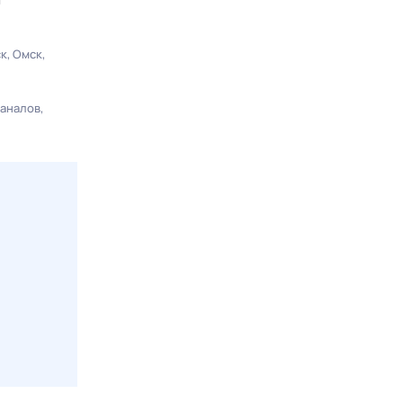
ы
ск
Омск
каналов