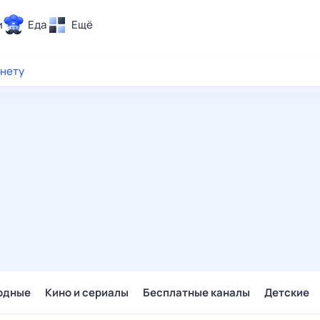
и
Еда
Ещё
Почта
рнету
ия и отдых
Поиск
Погода
ТВ-программа
и и тренды
 ситуации
 вместе
Помощь
одные
Кино и сериалы
Бесплатные каналы
Детские