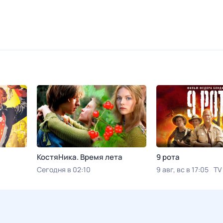
КостяНика. Время лета
9 рота
Сегодня в 02:10
9 авг, вс в 17:05
TV
Viju TV1000 русское