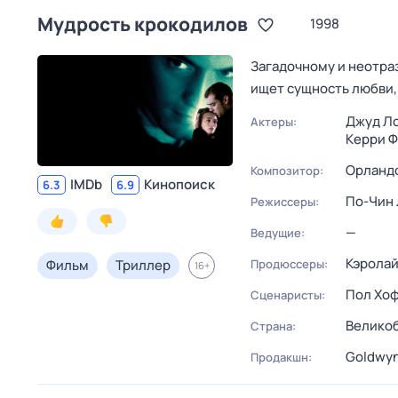
Мудрость крокодилов
1998
Загадочному и неотра
ищет сущность любви,
Джуд Л
Актеры:
Керри Ф
Орландо
Композитор:
IMDb
Кинопоиск
6.3
6.9
По-Чин
Режиссеры:
—
Ведущие:
Кэролай
Фильм
Триллер
Продюссеры:
16
+
Пол Хо
Сценаристы:
Велико
Страна:
Goldwyn
Продакшн: