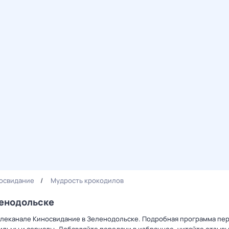
освидание
Мудрость крокодилов
ленодольске
елеканале Киносвидание в Зеленодольске. Подробная программа пер