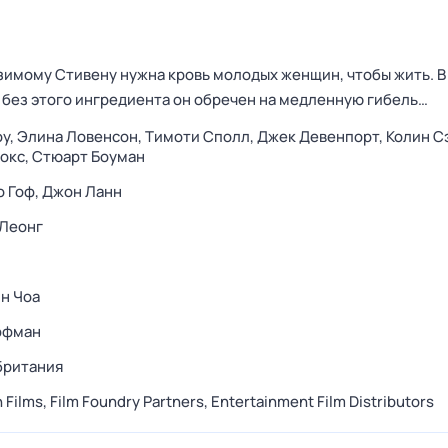
зимому Стивену нужна кровь молодых женщин, чтобы жить. В
 без этого ингредиента он обречен на медленную гибель…
оу,
Элина Ловенсон,
Тимоти Сполл,
Джек Девенпорт,
Колин С
окс,
Стюарт Боуман
 Гоф,
Джон Ланн
 Леонг
н Чоа
ффман
британия
 Films,
Film Foundry Partners,
Entertainment Film Distributors