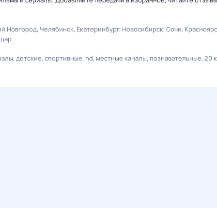
льмы и сериалы. Добавляйте передачи в избранное, читайте отзыв
й Новгород
Челябинск
Екатеринбург
Новосибирск
Сочи
Краснояр
одар
налы
детские
спортивные
hd
местные каналы
познавательные
20 