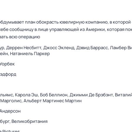
бдумывает план обокрасть ювелирную компанию, в которой
 себе сообщницу в лице управляющей из Америки, которая по
вать всю операцию
ур,
Деррен Несбитт,
Джосс Экленд,
Дэвид Баррасс,
Ламбер Ви
Кейн,
Натаниель Паркер
Уорбек
Рэдфорд
ильямс,
Карола Эш,
Боб Беллион,
Джимми Де Брэбэнт,
Виталий
 Марголис,
Альберт Мартинес Мартин
 Андерсон
бург,
Великобритания
a Pictures