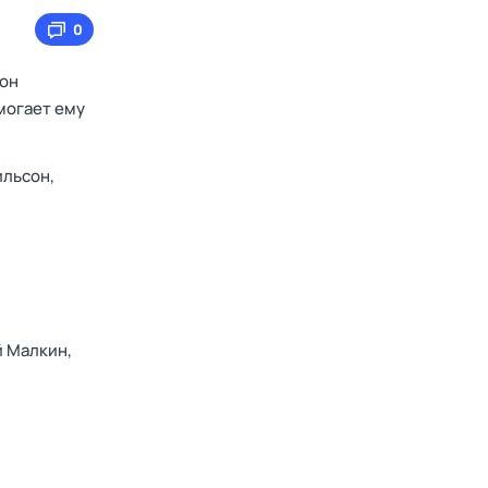
0
 он
могает ему
льсон,
 Малкин,