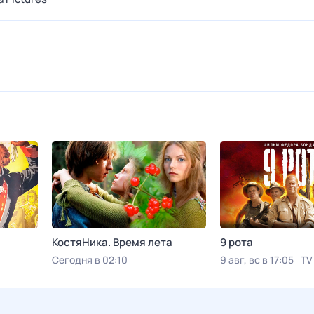
КостяНика. Время лета
9 рота
Сегодня в 02:10
9 авг, вс в 17:05
TV
Viju TV1000 русское