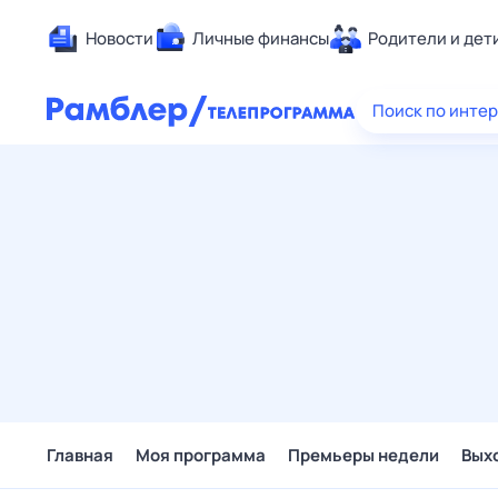
Новости
Личные финансы
Родители и дет
Здоровье
Поиск по инте
Развлечен
Дом и уют
Спорт
Карьера
Авто
Технологи
Жизненные
Сберегаем
Гороскопы
Главная
Моя программа
Премьеры недели
Вых