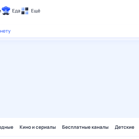
и
Еда
Ещё
Почта
рнету
ия и отдых
Поиск
Погода
ТВ-программа
и и тренды
 ситуации
 вместе
Помощь
одные
Кино и сериалы
Бесплатные каналы
Детские