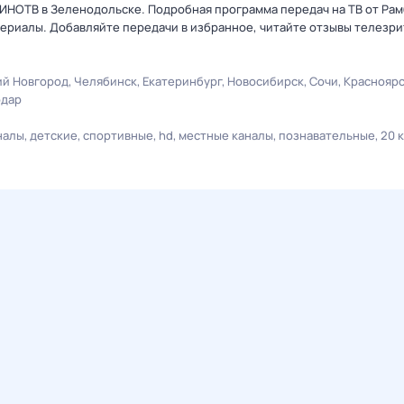
 КИНОТВ в Зеленодольске. Подробная программа передач на ТВ от Ра
ериалы. Добавляйте передачи в избранное, читайте отзывы телезри
й Новгород
Челябинск
Екатеринбург
Новосибирск
Сочи
Краснояр
одар
налы
детские
спортивные
hd
местные каналы
познавательные
20 