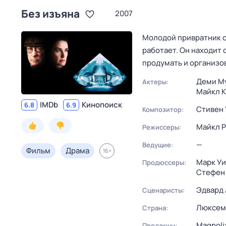
Без изъяна
2007
Молодой привратник о
работает. Он находит
продумать и организо
Деми М
Актеры:
Майкл 
IMDb
Кинопоиск
6.8
6.9
Стивен 
Композитор:
Майкл 
Режиссеры:
—
Ведущие:
Фильм
Драма
16
+
Марк У
Продюссеры:
Стефен
Эдвард
Сценаристы:
Люксем
Страна:
Magnoli
Продакшн: