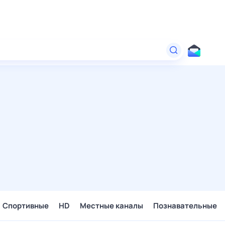
Спортивные
HD
Местные каналы
Познавательные