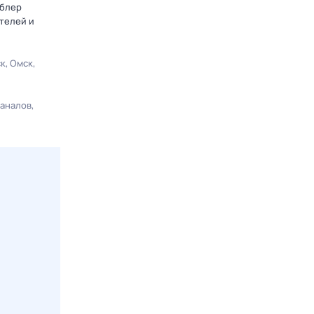
мблер
телей и
ск
Омск
каналов