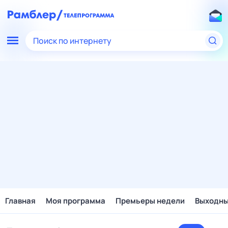
Поиск по интернету
Главная
Моя программа
Премьеры недели
Выходн