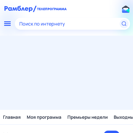
Поиск по интернету
Главная
Моя программа
Премьеры недели
Выходн