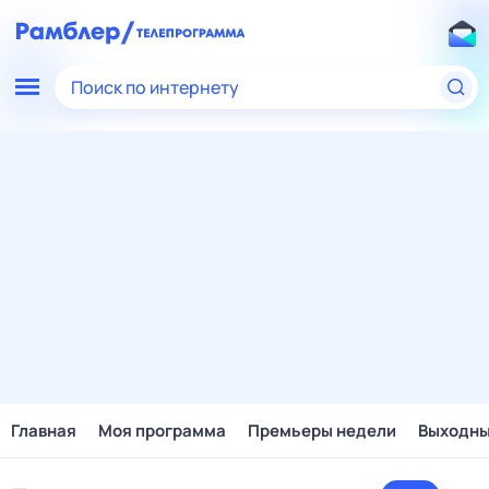
Поиск по интернету
Главная
Моя программа
Премьеры недели
Выходн