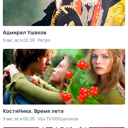
Адмирал Ушаков
9 авг, вс в 02:00
Ретро
КостяНика. Время лета
9 авг, вс в 02:05
Viju TV1000 русское