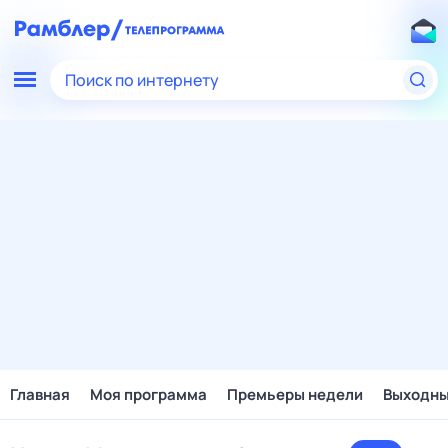
Поиск по интернету
Главная
Моя программа
Премьеры недели
Выходн