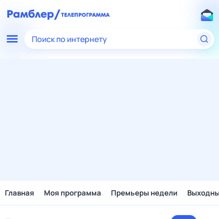
Поиск по интернету
Главная
Моя программа
Премьеры недели
Выходн