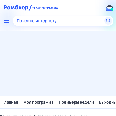
Поиск по интернету
Главная
Моя программа
Премьеры недели
Выходн