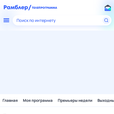
Поиск по интернету
Главная
Моя программа
Премьеры недели
Выходн