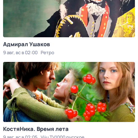
Адмирал Ушаков
9 авг, вс в 02:00
Ретро
КостяНика. Время лета
9 авг, вс в 02:05
Viju TV1000 русское