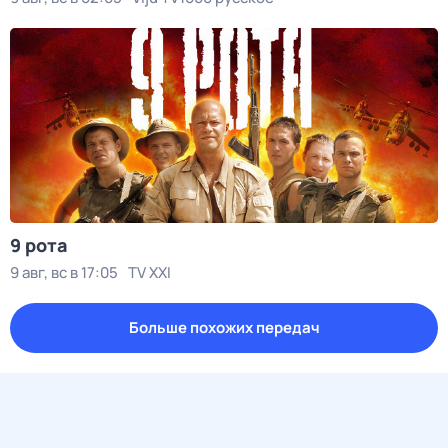
9 рота
9 авг, вс в 17:05
TV XXI
Больше похожих передач