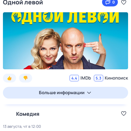
Одной левой
0
IMDb
Кинопоиск
4.4
5.3
Больше информации
Комедия
13 августа, чт в 12:00