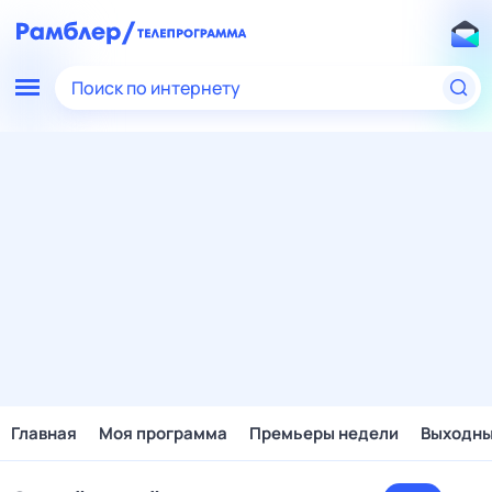
Поиск по интернету
Главная
Моя программа
Премьеры недели
Выходн