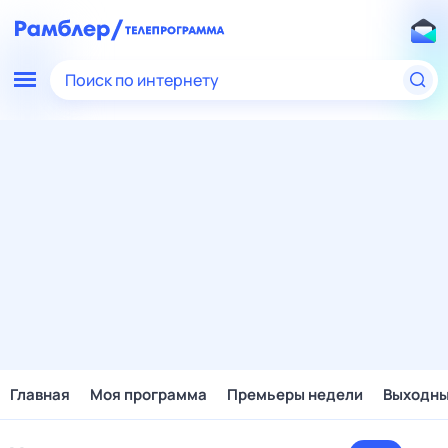
Поиск по интернету
Главная
Моя программа
Премьеры недели
Выходн