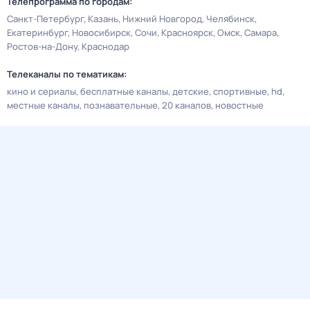
Телепрограмма по городам:
Санкт-Петербург
Казань
Нижний Новгород
Челябинск
Екатеринбург
Новосибирск
Сочи
Красноярск
Омск
Самара
Ростов-на-Дону
Краснодар
Телеканалы по тематикам:
кино и сериалы
бесплатные каналы
детские
спортивные
hd
местные каналы
познавательные
20 каналов
новостные