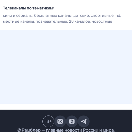
Телеканалы по тематикам:
кино и сериалы
бесплатные каналы
детские
спортивные
hd
местные каналы
познавательные
20 каналов
новостные
18
+
© Рамблер — главные новости России и мира,