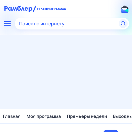
Поиск по интернету
Главная
Моя программа
Премьеры недели
Выходн