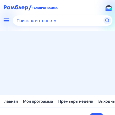
Поиск по интернету
Главная
Моя программа
Премьеры недели
Выходн