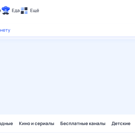
и
Еда
Ещё
Почта
рнету
ия и отдых
Поиск
Погода
ТВ-программа
и и тренды
 ситуации
 вместе
Помощь
одные
Кино и сериалы
Бесплатные каналы
Детские