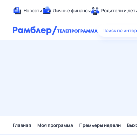
Новости
Личные финансы
Родители и дет
Здоровье
Поиск по инте
Развлечен
Дом и уют
Спорт
Карьера
Авто
Технологи
Жизненные
Сберегаем
Гороскопы
Главная
Моя программа
Премьеры недели
Вых