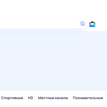
Спортивные
HD
Местные каналы
Познавательные