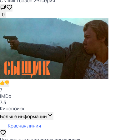
Сыщик 1 сезон 2-я серия
0
7
IMDb
7.3
Кинопоиск
Больше информации
Красная линия
Нет данных о предстоящих сеансах