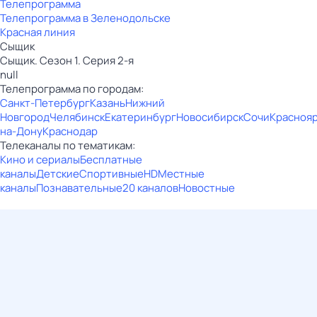
Телепрограмма
Телепрограмма в Зеленодольске
Красная линия
Сыщик
Сыщик. Сезон 1. Серия 2-я
null
Телепрограмма по городам:
Санкт-Петербург
Казань
Нижний
Новгород
Челябинск
Екатеринбург
Новосибирск
Сочи
Красноя
на-Дону
Краснодар
Телеканалы по тематикам:
Кино и сериалы
Бесплатные
каналы
Детские
Спортивные
HD
Местные
каналы
Познавательные
20 каналов
Новостные