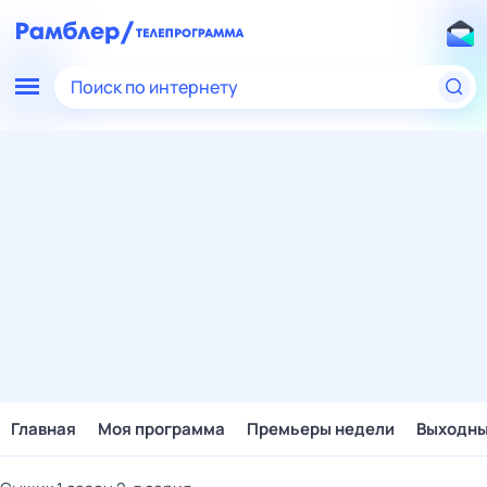
Поиск по интернету
Главная
Моя программа
Премьеры недели
Выходн