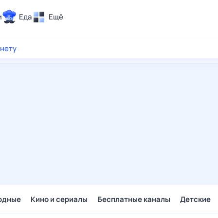
и
Еда
Ещё
Почта
рнету
ия и отдых
Поиск
Погода
ТВ-программа
и и тренды
 ситуации
 вместе
Помощь
одные
Кино и сериалы
Бесплатные каналы
Детские