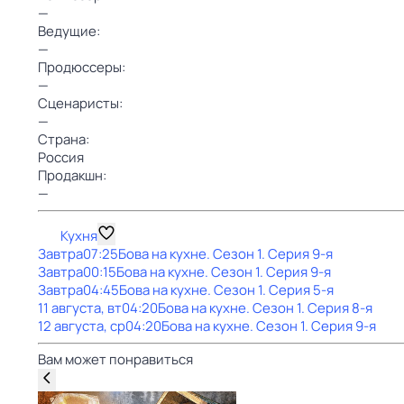
—
Ведущие:
—
Продюссеры:
—
Сценаристы:
—
Страна:
Россия
Продакшн:
—
Кухня
Завтра
07:25
Бова на кухне
. Сезон 1
. Серия 9-я
Завтра
00:15
Бова на кухне
. Сезон 1
. Серия 9-я
Завтра
04:45
Бова на кухне
. Сезон 1
. Серия 5-я
11 августа, вт
04:20
Бова на кухне
. Сезон 1
. Серия 8-я
12 августа, ср
04:20
Бова на кухне
. Сезон 1
. Серия 9-я
Вам может понравиться