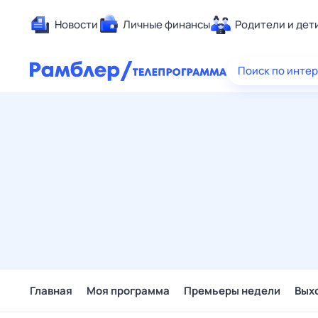
Новости
Личные финансы
Родители и дет
Здоровье
Поиск по инте
Развлечен
Дом и уют
Спорт
Карьера
Авто
Технологи
Жизненные
Сберегаем
Гороскопы
Главная
Моя программа
Премьеры недели
Вых