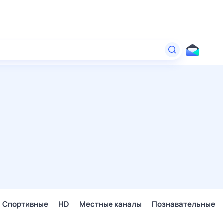
Спортивные
HD
Местные каналы
Познавательные