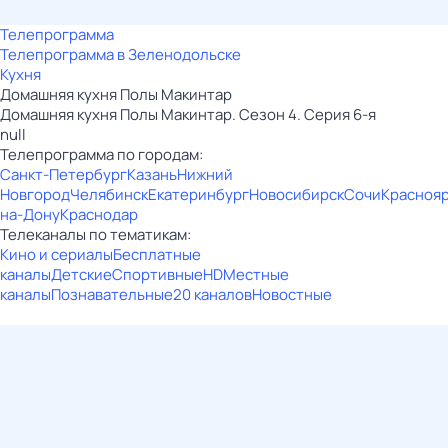
Телепрограмма
Телепрограмма в Зеленодольске
Кухня
Домашняя кухня Полы Макинтар
Домашняя кухня Полы Макинтар. Сезон 4. Серия 6-я
null
Телепрограмма по городам:
Санкт-Петербург
Казань
Нижний
Новгород
Челябинск
Екатеринбург
Новосибирск
Сочи
Красноя
на-Дону
Краснодар
Телеканалы по тематикам:
Кино и сериалы
Бесплатные
каналы
Детские
Спортивные
HD
Местные
каналы
Познавательные
20 каналов
Новостные