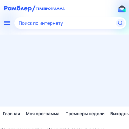
Поиск по интернету
Главная
Моя программа
Премьеры недели
Выходн