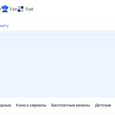
и
Еда
Ещё
Почта
рнету
ия и отдых
Поиск
Погода
ТВ-программа
и и тренды
 ситуации
 вместе
Помощь
одные
Кино и сериалы
Бесплатные каналы
Детские