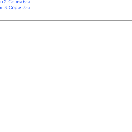
он 2
. Серия 6-я
он 3
. Серия 3-я