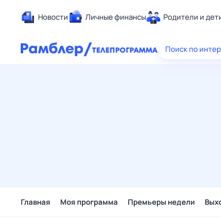
Новости
Личные финансы
Родители и дет
Здоровье
Поиск по инте
Развлечен
Дом и уют
Спорт
Карьера
Авто
Технологи
Жизненные
Сберегаем
Гороскопы
Главная
Моя программа
Премьеры недели
Вых