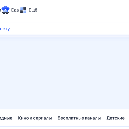
и
Еда
Ещё
Почта
рнету
ия и отдых
Поиск
Погода
ТВ-программа
и и тренды
 ситуации
 вместе
Помощь
одные
Кино и сериалы
Бесплатные каналы
Детские