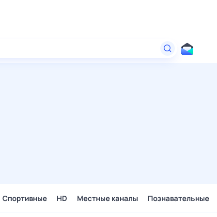
Спортивные
HD
Местные каналы
Познавательные