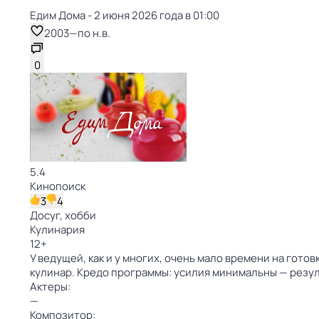
Едим Дома - 2 июня 2026 года в 01:00
2003
—
по н.в.
0
5.4
Кинопоиск
3
4
Досуг, хобби
Кулинария
12
+
У ведущей, как и у многих, очень мало времени на гото
кулинар. Кредо программы: усилия минимальны — резу
Актеры:
—
Композитор: