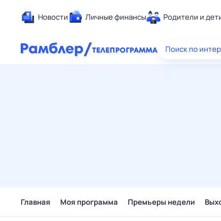
Новости
Личные финансы
Родители и дет
Здоровье
Поиск по инте
Развлечен
Дом и уют
Спорт
Карьера
Авто
Технологи
Жизненные
Сберегаем
Гороскопы
Главная
Моя программа
Премьеры недели
Вых