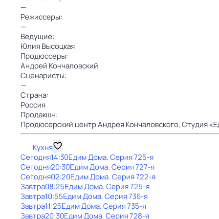
—
Режиссеры:
—
Ведущие:
Юлия Высоцкая
Продюссеры:
Андрей Кончаловский
Сценаристы:
—
Страна:
Россия
Продакшн:
Продюсерский центр Андрея Кончаловского,
Студия «Е
Кухня
Сегодня
14:30
Едим Дома
. Серия 725-я
Сегодня
20:30
Едим Дома
. Серия 727-я
Сегодня
02:20
Едим Дома
. Серия 722-я
Завтра
08:25
Едим Дома
. Серия 725-я
Завтра
10:55
Едим Дома
. Серия 736-я
Завтра
11:25
Едим Дома
. Серия 735-я
Завтра
20:30
Едим Дома
. Серия 728-я