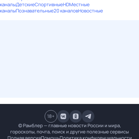
каналы
Детские
Спортивные
HD
Местные
каналы
Познавательные
20 каналов
Новостные
18
+
© Рамблер — главные новости России и мира,
гороскопы, почта, поиск и другие полезные сервисы
Полная версия
Помощь
Политика конфиденциальности