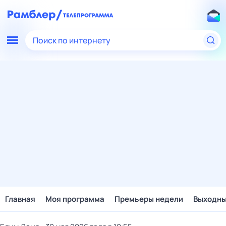
Поиск по интернету
Главная
Моя программа
Премьеры недели
Выходн