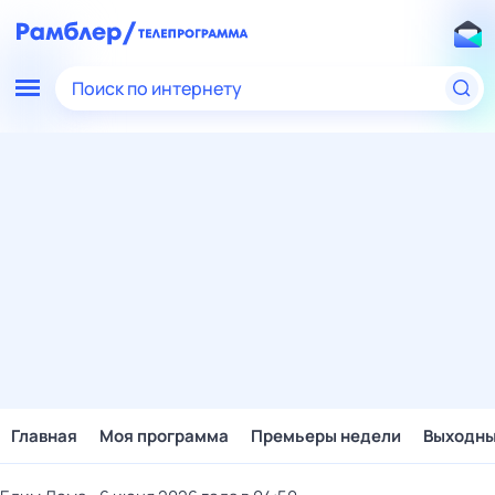
Поиск по интернету
Главная
Моя программа
Премьеры недели
Выходн