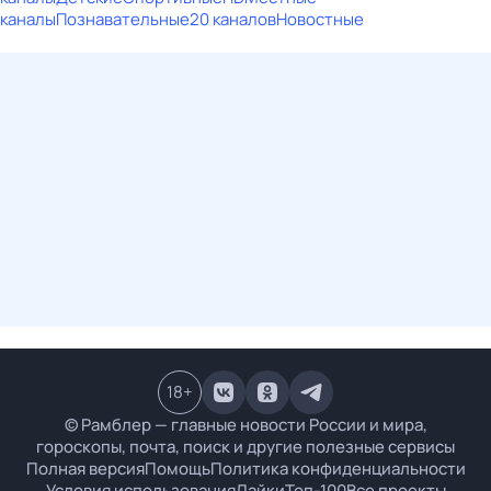
каналы
Познавательные
20 каналов
Новостные
18
+
© Рамблер — главные новости России и мира,
гороскопы, почта, поиск и другие полезные сервисы
Полная версия
Помощь
Политика конфиденциальности
Условия использования
Лайки
Топ-100
Все проекты