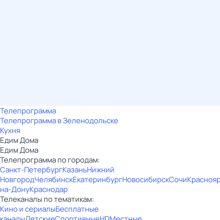
Телепрограмма
Телепрограмма в Зеленодольске
Кухня
Едим Дома
Едим Дома
Телепрограмма по городам:
Санкт-Петербург
Казань
Нижний
Новгород
Челябинск
Екатеринбург
Новосибирск
Сочи
Красноя
на-Дону
Краснодар
Телеканалы по тематикам:
Кино и сериалы
Бесплатные
каналы
Детские
Спортивные
HD
Местные