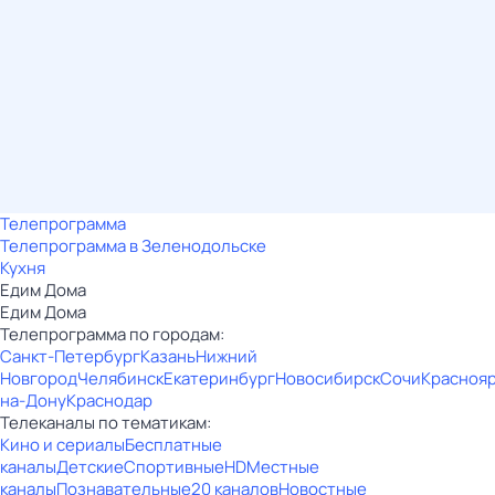
Телепрограмма
Телепрограмма в Зеленодольске
Кухня
Едим Дома
Едим Дома
Телепрограмма по городам:
Санкт-Петербург
Казань
Нижний
Новгород
Челябинск
Екатеринбург
Новосибирск
Сочи
Красноя
на-Дону
Краснодар
Телеканалы по тематикам:
Кино и сериалы
Бесплатные
каналы
Детские
Спортивные
HD
Местные
каналы
Познавательные
20 каналов
Новостные