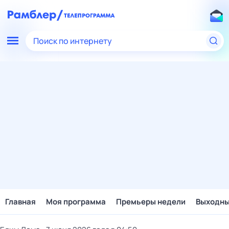
Поиск по интернету
Главная
Моя программа
Премьеры недели
Выходн