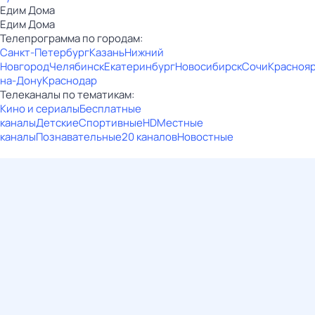
Едим Дома
Едим Дома
Телепрограмма по городам:
Санкт-Петербург
Казань
Нижний
Новгород
Челябинск
Екатеринбург
Новосибирск
Сочи
Красноя
на-Дону
Краснодар
Телеканалы по тематикам:
Кино и сериалы
Бесплатные
каналы
Детские
Спортивные
HD
Местные
каналы
Познавательные
20 каналов
Новостные