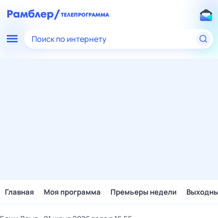
Поиск по интернету
Главная
Моя программа
Премьеры недели
Выходн