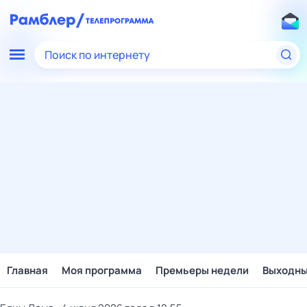
Поиск по интернету
Главная
Моя программа
Премьеры недели
Выходн