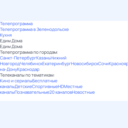
Телепрограмма
Телепрограмма в Зеленодольске
Кухня
Едим Дома
Едим Дома
Телепрограмма по городам:
Санкт-Петербург
Казань
Нижний
Новгород
Челябинск
Екатеринбург
Новосибирск
Сочи
Красноя
на-Дону
Краснодар
Телеканалы по тематикам:
Кино и сериалы
Бесплатные
каналы
Детские
Спортивные
HD
Местные
каналы
Познавательные
20 каналов
Новостные