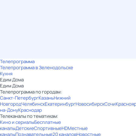
Телепрограмма
Телепрограмма в Зеленодольске
Кухня
Едим Дома
Едим Дома
Телепрограмма по городам:
Санкт-Петербург
Казань
Нижний
Новгород
Челябинск
Екатеринбург
Новосибирск
Сочи
Красноя
на-Дону
Краснодар
Телеканалы по тематикам:
Кино и сериалы
Бесплатные
каналы
Детские
Спортивные
HD
Местные
каналы
Познавательные
20 каналов
Новостные