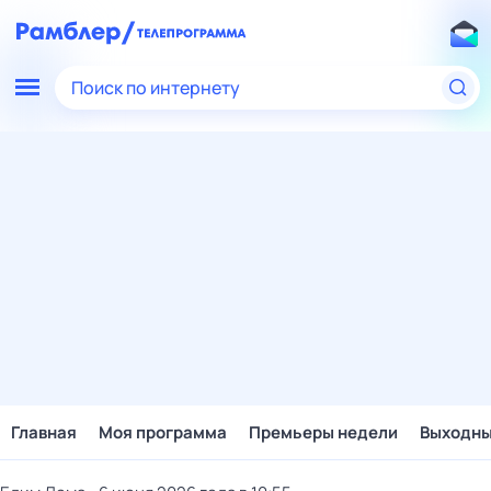
Поиск по интернету
Главная
Моя программа
Премьеры недели
Выходн