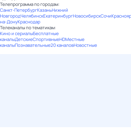
Телепрограмма по городам:
Санкт-Петербург
Казань
Нижний
Новгород
Челябинск
Екатеринбург
Новосибирск
Сочи
Красноя
на-Дону
Краснодар
Телеканалы по тематикам:
Кино и сериалы
Бесплатные
каналы
Детские
Спортивные
HD
Местные
каналы
Познавательные
20 каналов
Новостные