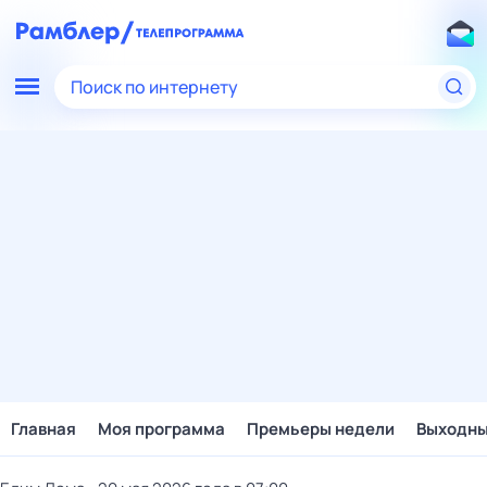
Поиск по интернету
Главная
Моя программа
Премьеры недели
Выходн